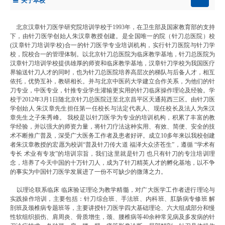
关于本校
北京汉章针刀医学研究院培训学校于
1993
年，在卫生部及国家教育部的支持
下，由针刀医学创始人朱汉章教授创建。是全国唯一的院（针刀总医院）校
(
汉章针刀培训学校
)
合一的针刀医学专业培训机构，实行
针刀医院与针刀学
校，院校合一的管理体制。
以北京针刀总医院为临床教学基地，
针刀总医院为
汉章针刀培训学校提供雄厚的师资和临床教学基地，汉章针刀学校为我国医疗
界输送针刀人才的同时，也为针刀总医院培养高层次的梯队与后备人才，相互
依托，优势互补，教研相长。
并与北京中医药大学建立合作关系，为他们的针
刀专业，中医专业，针推专业学生灌输更实用的针刀临床操作理论及经验。
学
校于
2012
年
3
月
1
日随北京针刀总医院迁至北京昌平区天通苑西三区。由针刀医
学创始人
朱汉章先生担任第一任校长与法定代表人、现任校长及法人为朱汉
章先生之子朱秀峰。
我校是以针刀医学为专业的培训机构，积累了丰富的教
学经验，并以强大的师资力量，将针刀疗法这种实用、有效、简便、安全的技
术不断推广普及，深受广大医务工作者及患者好评。成立
10
多年来以我校创建
者朱汉章教授的宏愿为校训“普及针刀传大道
福泽大众济苍生”，遵循
“
学术有
专长
术业有专攻”的培训宗旨，我们这里就是针刀
也只有针刀的专注培训理
念，培养了今天中国的十万针刀人，成为了针刀精英人才的孵化基地，以不争
的事实为中国针刀医学发展进了一份不可缺少的微薄之力。
以理论联系临床
临床验证理论为教学精髓，对广大医学工作者进行理论与
实践操作培训，主要包括：针刀综合班、手法班、内科班、肛肠病专修班
解
剖班及颈椎病专题班等，主要讲授针刀医学四大基础理论、六大组成部分和慢
性软组织损伤、肩周炎、骨质增生，颈、腰椎病等
40
余种常见病及多发病的针