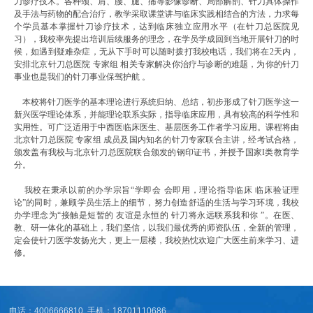
刀诊疗技术。各种颈、肩、腰、腿、痛等影像诊断、局部解剖、针刀具体操作
及手法与药物的配合治疗，教学采取课堂讲与临床实践相结合的方法，力求每
个学员基本掌握针刀诊疗技术，达到临床独立应用水平（在针刀总医院见
习），我校率先提出培训后续服务的理念，在学员学成回到当地开展针刀的时
候，如遇到疑难杂症，无从下手时可以随时拨打我校电话，我们将在
2
天内，
安排北京针刀总医院
专家组
相关专家解决你治疗与诊断的难题，为你的针刀
事业也是我们的针刀事业保驾护航
。
本校将针刀医学的基本理论进行系统归纳、总结，初步形成了针刀医学这一
新兴医学理论体系，并能理论联系实际，指导临床应用，具有较高的科学性和
实用性。可广泛适用于中西医临床医生、基层医务工作者学习应用。课程将由
北京针刀总医院
专家组
成员及国内知名的针刀专家联合主讲，经考试合格，
颁发盖有我校与北京针刀总医院联合颁发的钢印证书，并授予国家
I
类教育学
分。
我校在秉承以前的办学宗旨
“
学即会
会即用，理论指导临床
临床验证理
论
”
的同时，兼顾学员生活上的细节，努力创造舒适的生活与学习环境，我校
办学理念为
“
接触是短暂的
友谊是永恒的
针刀将永远联系我和你
”
。在医、
教、研一体化的基础上，我们坚信，以我们最优秀的师资队伍，全新的管理，
定会使针刀医学发扬光大，更上一层楼，我校热忱欢迎广大医生前来学习、进
修。
电话：4006666810 手机：18701110686