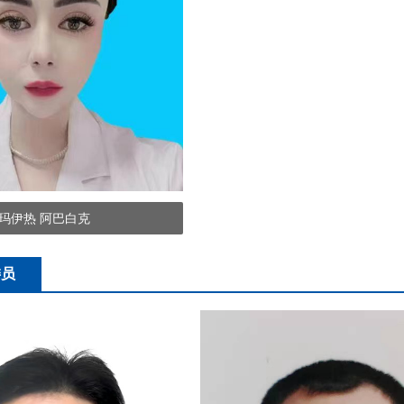
玛伊热 阿巴白克
委员