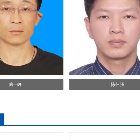
蔺一峰
陈伟强