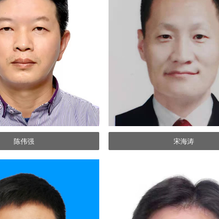
陈伟强
宋海涛