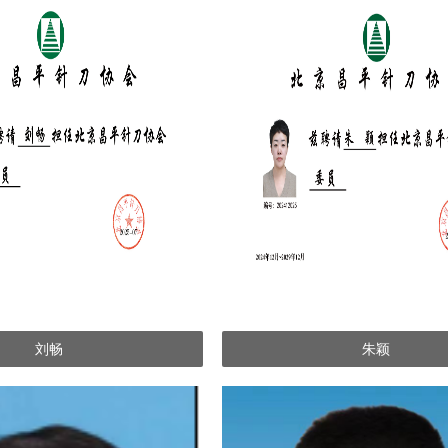
刘畅
朱颖