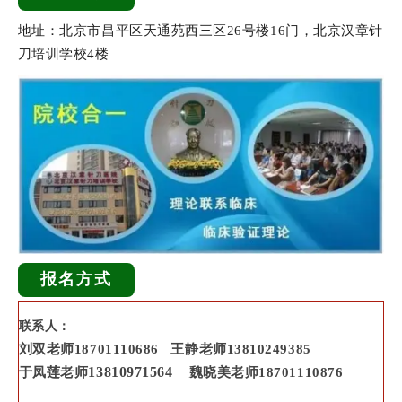
地址：北京市昌平区天通苑西三区26号楼16门，北京汉章针
刀培训学校4楼
报名方式
联系人：
刘双老师
18701110686
王静老师
13810249385
13810971564
于凤莲老师
魏晓美老师
18701110876