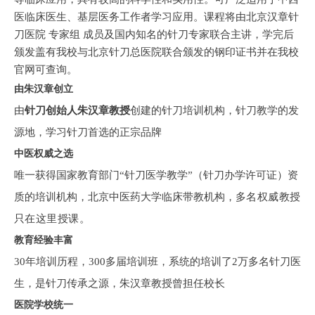
医临床医生、基层医务工作者学习应用。课程将由北京汉章针
刀医院 专家组 成员及国内知名的针刀专家联合主讲，学完后
颁发盖有我校与北京针刀总医院联合颁发的钢印证书并在我校
官网可查询。
由朱汉章创立
由
针刀创始人朱汉章教授
创建的针刀培训机构，针刀教学的发
源地，学习针刀首选的正宗品牌
中医权威之选
唯一获得国家教育部门“针刀医学教学”（针刀办学许可证）资
质的培训机构，北京中医药大学临床带教机构，
多名权威教授
只在这里授课。
教育经验丰富
30
年培训历程，
300
多届培训班，系统的培训了
2万
多名针刀医
生，是针刀传承之源，朱汉章教授曾担任校长
医院学校统一