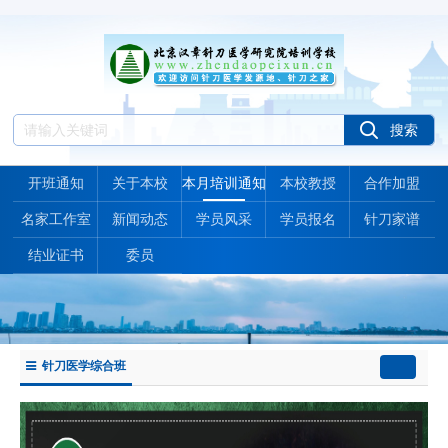
开班通知
关于本校
本月培训通知
本校教授
合作加盟
名家工作室
新闻动态
学员风采
学员报名
针刀家谱
结业证书
委员
针刀医学综合班