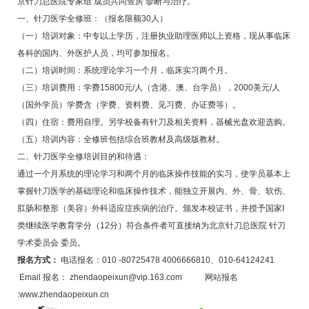
京针刀总医院专家组 成员共同查房 诊断与治疗。
一、针刀医学全修班：（报名限额30人）
（一）培训对象：中专以上学历，注册执业助理医师以上资格，现从事临床
各科的国内、外医护人员，均可参加报名。
（二）培训时间：系统理论学习一个月，临床实习两个月。
（三）培训费用：学费15800元/人（含港、澳、台学员），2000美元/人
（国外学员）学费含（学费、资料费、见习费、办证费等）。
（四）住宿：费用自理。另学校备有针刀及相关资料，器械光盘欢迎选购。
（五）培训内容：全修班包括综合班教材及高级版教材。
二、针刀医学全修培训目的和待遇：
通过一个月系统的理论学习和两个月的临床操作技能的实习，使学员基本上
掌握针刀医学的基础理论和临床操作技术，能独立开展内、外、骨、软伤、
肛肠和整形（美容）外科适应症疾病的治疗。颁发本校证书，并授予国家Ⅰ
类继续医学教育学分（12分）符合条件者可直接纳为北京针刀总医院 针刀
学术委员会 委员。
报名方式：
电话报名：010 -80725478 4006666810、010-64124241
Email 报名： zhendaopeixun@vip.163.com 网站报名
:www.zhendaopeixun.cn