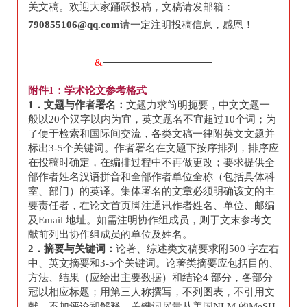
关文稿。
欢迎大家踊跃投稿，文稿请发邮箱：
790855106@qq.com
请一定注明投稿信息，感恩！
&
附件1：
学术论文参考格式
1
．文题与作者署名：
文题力求简明扼要，中文文题一
般以20个汉字以内为宜，英文题名不宜超过10个词；为
了便于检索和国际间交流，各类文稿一律附英文文题并
标出3-5个关键词。作者署名在文题下按序排列，排序应
在投稿时确定，在编排过程中不再做更改；要求提供全
部作者姓名汉语拼音和全部作者单位全称（包括具体科
室、部门）的英译。集体署名的文章必须明确该文的主
要责任者，在论文首页脚注通讯作者姓名、单位、邮编
及Email 地址。如需注明协作组成员，则于文末参考文
献前列出协作组成员的单位及姓名。
2
．摘要与关键词：
论著、综述类文稿要求附500 字左右
中、英文摘要和3-5个关键词。论著类摘要应包括目的、
方法、结果（应给出主要数据）和结论4 部分，各部分
冠以相应标题；用第三人称撰写，不列图表，不引用文
献，不加评论和解释。关键词尽量从美国NLM 的MeSH