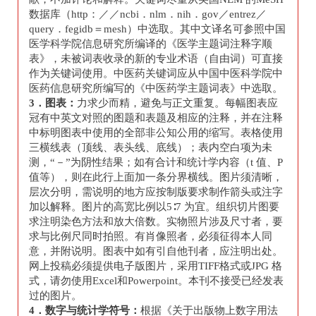
数据库（http：／／ncbi．nlm．nih．gov／entrez／
query．fegidb＝mesh）中选取。其中文译名可参照中国
医学科学院信息研究所编译的《医学主题词注释字顺
表》，未被词表收录的新的专业术语（自由词）可直接
作为关键词使用。中医药关键词应从中国中医科学院中
医药信息研究所编写的《中医药学主题词表》中选取。
3
．图表：
力求少而精，避免与正文重复。每幅图表应
冠有中英文对照的图题和表题及相应的注释，并在注释
中标明图表中使用的全部非公知公用的缩写。表格使用
三横线表（顶线、表头线、底线）；表内空白项为未
测，“－”为阴性结果；如有合计和统计学内容（t 值、P
值等），则在此行上面加一条分界横线。图片须清晰，
层次分明，需说明的地方应按制版要求制作箭头或注字
加以解释。图片的高宽比例以5∶7 为宜。组织切片图要
求注明染色方法和放大倍数。实物照片涉及尺寸者，要
求与比例尺同时拍照。有肖像照者，必须征得本人同
意，并附说明。图表中如有引自他刊者，应注明出处。
网上投稿必须提供电子版图片，采用TIFF格式或JPG 格
式，请勿使用Excel和Powerpoint。本刊不接受已经发表
过的图片。
4
．数字与统计学符号：
根据《关于出版物上数字用法