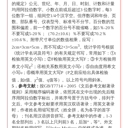
的规定》公元、世纪、年、月、日、时刻、计数和计量
均用阿拉伯数字。小数点前或后超过3 位数字时，每3
位数字一组，组间空1/4个汉字空。但序数词和年份、页
数、部队番号、仪表型号、标准号不分节。百分数的范
围和偏差，前一个数字的百分号不能省略，如5％-20％
不要写成5-20％；（70.2±10.6）％不要写成70.2％
±10.6％。附带尺寸单位的数值相乘，应写：
3
2cm×3cm×5cm，而不写成2×3×5cm
。统计学符号根据
《统计学名词及符号》的有关规定书写，常用如下：①t
检验用英文小写t；②F检验用英文大写F；③卡方检验用
2
希文小写χ
；④相关系数用英文小写r；⑤自由度用希文
小写υ；⑥概率用英文大写P（P之前应给出具体检验
2
值，如t值、χ
值、q值等）。以上符号均用斜体。
5
．参考文献：
按GB/T7714－2005《文后参考文献著录
规则》采用顺序编码著录，依照其在文中出现的先后顺
序用阿拉伯数字标出，并将序号置于方括号中，排列于
文后。中文参考文献要求用英汉双语著录；用英文著录
时，作者姓名用缩写形式（姓全拼，名为各字的首字
母）；刊名用汉语拼音拼写。参考文献中的作者，1-3
名全部列出，3 名以上只列前3 名，后加“，等”。外文