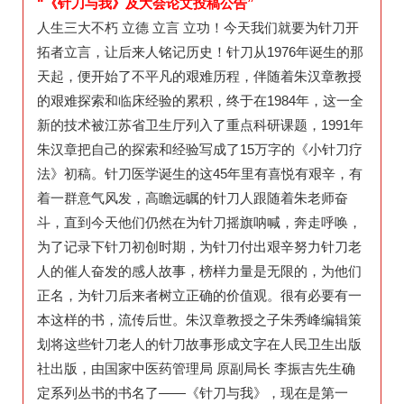
“《针刀与我》及大会论文投稿公告”
人生三大不朽 立德 立言 立功！今天我们就要为针刀开
拓者立言，让后来人铭记历史！针刀从1976年诞生的那
天起，便开始了不平凡的艰难历程，伴随着朱汉章教授
的艰难探索和临床经验的累积，终于在1984年，这一全
新的技术被江苏省卫生厅列入了重点科研课题，1991年
朱汉章把自己的探索和经验写成了15万字的《小针刀疗
法》初稿。针刀医学诞生的这45年里有喜悦有艰辛，有
着一群意气风发，高瞻远瞩的针刀人跟随着朱老师奋
斗，直到今天他们仍然在为针刀摇旗呐喊，奔走呼唤，
为了记录下针刀初创时期，为针刀付出艰辛努力针刀老
人的催人奋发的感人故事，榜样力量是无限的，为他们
正名，为针刀后来者树立正确的价值观。很有必要有一
本这样的书，流传后世。朱汉章教授之子朱秀峰编辑策
划将这些针刀老人的针刀故事形成文字在人民卫生出版
社出版，由国家中医药管理局 原副局长 李振吉先生确
定系列丛书的书名了——《针刀与我》，现在是第一