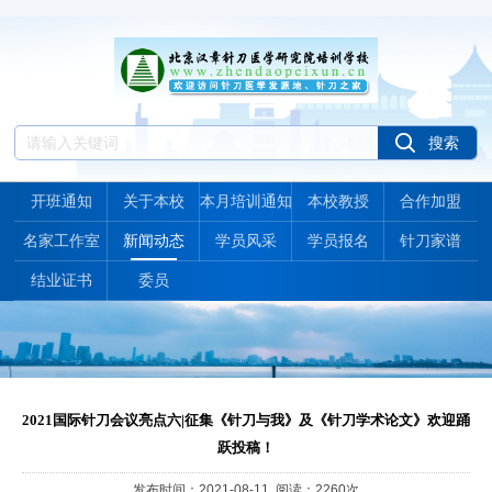
开班通知
关于本校
本月培训通知
本校教授
合作加盟
名家工作室
新闻动态
学员风采
学员报名
针刀家谱
结业证书
委员
2021国际针刀会议亮点六|征集《针刀与我》及《针刀学术论文》欢迎踊
跃投稿！
发布时间：2021-08-11 阅读：2260次